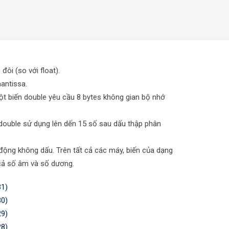
đôi (so với float).
mantissa.
một biến double yêu cầu 8 bytes không gian bộ nhớ
 double sử dụng lên dến 15 số sau dấu thập phân
động không dấu. Trên tất cả các máy, biến của dạng
ữ cả số âm và số dương.
31)
30)
29)
28)