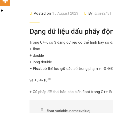
Posted on
15 August 2023
By
itcore2431
Dạng dữ liệu dấu phẩy độn
Trong C++, có 3 dạng dữ liệu có thể trình bày số 
+ float
+ double
+ long double
–
Float
có thể lưu giữ các số trong phạm vi -3.4E3
38
và +3.4×10
+ Cú pháp để khai báo các biến float trong C++ là
float variable-name=value;