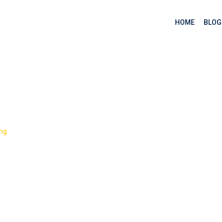
HOME
BLOG
 (phần 5)
>
ng
Biến trong C++ (phần 5)