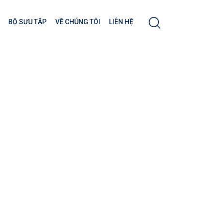
BỘ SƯU TẬP
VỀ CHÚNG TÔI
LIÊN HỆ