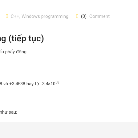
C++, Windows programming
(0)
Comment
g (tiếp tục)
dấu phẩy động:
38
8 và +3.4E38 hay từ -3.4×10
 như sau: