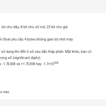
 bit cho dấu, 8 bit cho số mũ, 23 bit cho giá
biến float yêu cầu 4 bytes không gian bộ nhớ máy
ể sử dụng lên đến 6 số sau dấu thập phân. Mặt khác, bạn có
ọng số (significant digits).
308
ữa -1.7E308 và +1.7E308 hay -1.7×10
hư sau: