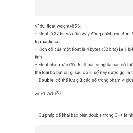
Ví dụ, float weight=85.6;
+ Float là 32 bit số dấu phẩy động chính xác đơn. 1
trị mantissa.
+ Kích cỡ của một float là 4 bytes (32 bits) i.e 1 
tính.
+ Float chính xác đến 6 số cái có nghĩa bạn có th
thể loại bỏ bất cứ gì sau đó. 6 số này được gọi là tr
–
Double
: có thể lưu giữ các số trong phạm vi gi
308
và +1.7×10
.
+ Cú pháp để khai báo biến double trong C++ là n