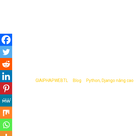
Skip
to
content
Biến Python và
>
>
GIAIPHAPWEBTL
Blog
Python, Django nâng cao