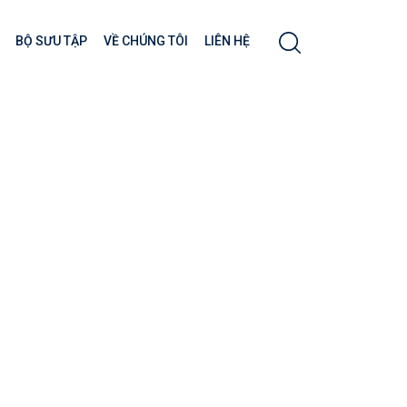
BỘ SƯU TẬP
VỀ CHÚNG TÔI
LIÊN HỆ