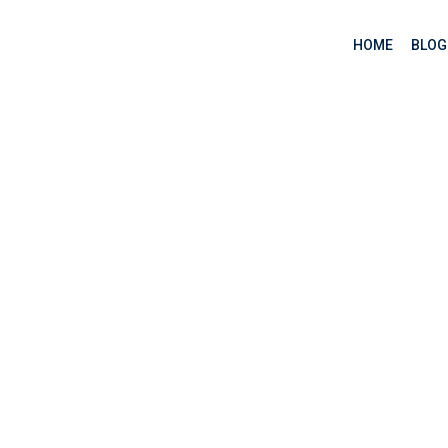
HOME
BLOG
 phát biểu gán
>
Biến Python và phát biểu gán