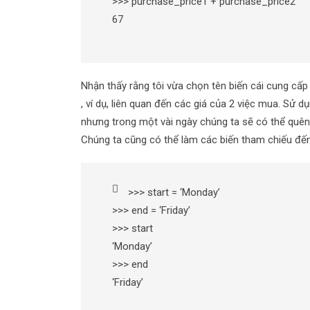
>>> purchase_price1 + purchase_price2
67
Nhận thấy rằng tôi vừa chọn tên biến cái cung cấp 
, ví dụ, liên quan đến các giá của 2 việc mua. Sử 
nhưng trong một vài ngày chúng ta sẽ có thể quên 
Chúng ta cũng có thể làm các biến tham chiếu đến 
>>> start = ‘Monday’
>>> end = ‘Friday’
>>> start
‘Monday’
>>> end
‘Friday’