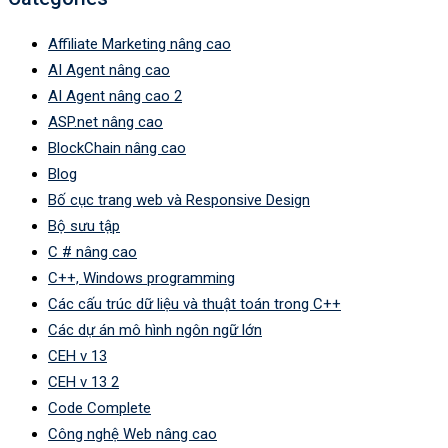
Affiliate Marketing nâng cao
AI Agent nâng cao
AI Agent nâng cao 2
ASP.net nâng cao
BlockChain nâng cao
Blog
Bố cục trang web và Responsive Design
Bộ sưu tập
C # nâng cao
C++, Windows programming
Các cấu trúc dữ liệu và thuật toán trong C++
Các dự án mô hình ngôn ngữ lớn
CEH v 13
CEH v 13 2
Code Complete
Công nghệ Web nâng cao