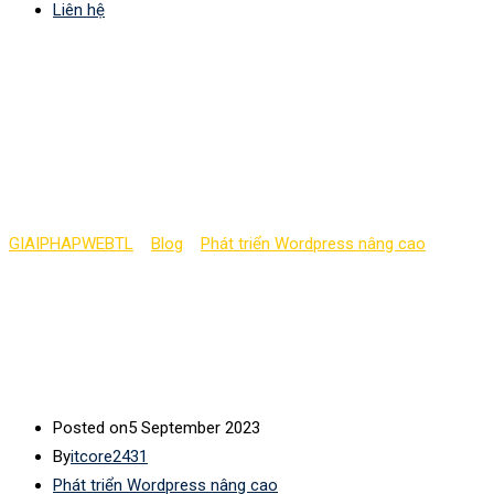
Liên hệ
Bao gồm các file
template cơ bản (phần
2)
GIAIPHAPWEBTL
>
Blog
>
Phát triển Wordpress nâng cao
>
Bao
gồm các file template cơ bản (phần 2)
Posted on
5 September 2023
By
itcore2431
Phát triển Wordpress nâng cao