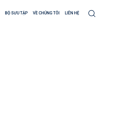
BỘ SƯU TẬP
VỀ CHÚNG TÔI
LIÊN HỆ
018, 2019