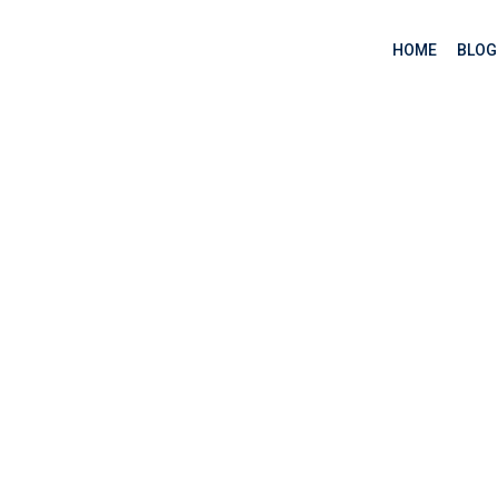
HOME
BLOG
 toán Google – năm 2
 thuật toán Google – năm 2018, 2019