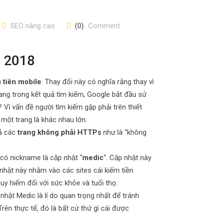
SEO nâng cao
(0)
Comment
m 2018
u tiên mobile
. Thay đổi này có nghĩa rằng thay vì
ang trong kết quả tìm kiếm, Google bắt đầu sử
̀ vấn đề người tìm kiếm gặp phải trên thiết
một trang là khác nhau lớn.
ả các
trang không phải HTTPs
như là “không
có nickname là cập nhật “
medic
“. Cập nhật này
nhật này nhằm vào các sites cái kiếm tiền
uy hiểm đối với sức khỏe và tuổi thọ.
hật Medic là lí do quan trọng nhất để tránh
n thực tế, đó là bất cứ thứ gì cái được