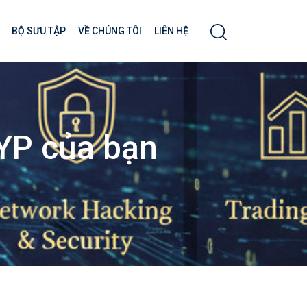
BỘ SƯU TẬP
VỀ CHÚNG TÔI
LIÊN HỆ
FYP của bạn