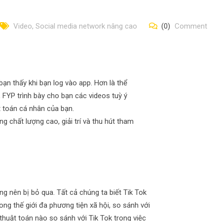
Video, Social media network nâng cao
(0)
Comment
bạn thấy khi bạn log vào app. Hơn là thể
 FYP trình bày cho bạn các videos tuỳ ý
ật toán cá nhân của bạn.
g chất lượng cao, giải trí và thu hút tham
g nên bị bỏ qua. Tất cả chúng ta biết Tik Tok
ng thế giới đa phương tiện xã hội, so sánh với
thuật toán nào so sánh với Tik Tok trong việc