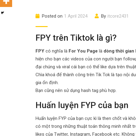
Posted on
1 April 2024
By
itcore2431
FPY trên Tiktok là gì?
FPY
có nghĩa là
For You Page
là
dòng thời gian
hiện cho bạn các videos của con người bạn follow,
đại chúng và viral cái bạn có thể like dựa trên thu
Chìa khoá để thành công trên Tik Tok là tạo nội dun
gia ổn định.
Bạn cũng nên sử dụng hash tag phù hợp.
Huấn luyện FYP của bạn
Huấn luyện FYP của bạn cực kì là then chốt và khôn
có một trong những thuật toán thông minh nhất tro
likes của Twitter, Instagram, Facebook etc. Không 