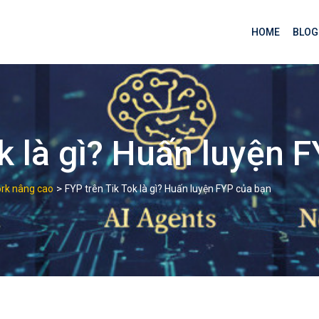
HOME
BLOG
k là gì? Huấn luyện 
>
ork nâng cao
FYP trên Tik Tok là gì? Huấn luyện FYP của bạn