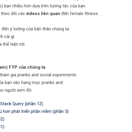
p) bạn nhiều hơn dựa trên tương tác của bạn.
i theo dõi các
videos liên quan
đến female fitness.
 đến ý tưởng của bản thân chúng ta.
 cái gì.
 thể hiện tới.
rain) FYP của chúng ta
.
tham gia pranks and social experiments
 của bạn vào hạng mục pranks and
cho người xem đó.
Stack Query (phần 12)
ú hơn phát triển phần mềm (phần 5)
32)
31)