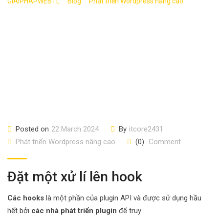
>
>
>
GIAIPHAPWEBTL
Blog
Phát triển Wordpress nâng cao
Dự án
WordPress cơ bản: plugin API hook file footer.php (phần 15)
Posted on
22 March 2024
By
itcore2431
Phát triển Wordpress nâng cao
(0)
Comment
Đặt một xử lí lên hook
Các hooks
là một phần của plugin API và được sử dụng hầu
hết bởi
các nhà phát triển plugin
để truy