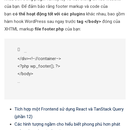
của bạn. Để đảm bảo rằng footer markup và code của
bạn
có thể hoạt động tốt với các plugins
khác nhau, bao gồm
hàm hook WordPress sau ngay trước
tag </body>
đóng của
XHTML markup
file footer.php
của bạn:
…
</div><!–//container–>
<?php wp_footer(); ?>
</body>
…
Tích hợp một Frontend sử dụng React và TanStack Query
(phần 12)
Các hình tượng ngầm cho hiểu biết phong phú hơn phát