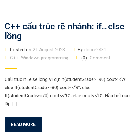
C++ cấu trúc rẽ nhánh: if…else
lồng
Posted on
21 August 2023
By
itcore2431
C++, Windows programming
(0)
Comment
Cấu trúc if…else lồng Ví dụ: If(studentGrade>=90) cout<<“A”;
else If(studentGrade>=80) cout<<“B”; else
If(studentGrade>=70) cout<<“C”; else cout<<“D”; Hầu hết các
lập […]
READ MORE